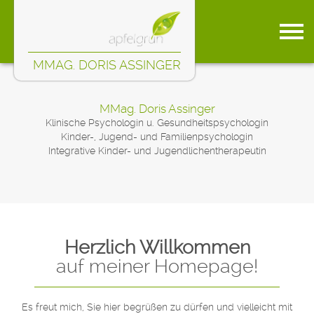
MMAG. DORIS ASSINGER
HOME
ÜBER MICH
MMag. Doris Assinger
Klinische Psychologin u. Gesundheitspsychologin
SCHWERPUNKTE
Kinder-, Jugend- und Familienpsychologin
Integrative Kinder- und Jugendlichentherapeutin
ANGEBOT
PSYCHOLOGISCHE DIAGNOSTIK
PSYCHOLOGISCHE BERATUNG / ELTERNBERATUNG
PSYCHOLOGISCHE BEHANDLUNG / KINDER- UND JUGENDTHERAPIE
Herzlich Willkommen
PRAXIS
auf meiner Homepage!
INFOS
KONTAKT
Es freut mich, Sie hier begrüßen zu dürfen und vielleicht mit