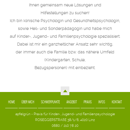
Ihnen gemeinsam neue Lösungen und
Hilfestellungen zu suchen!
Ich bin klinische Psychologin und Gesundheitspsychologin,
sowie Heil- und Sonderpädagogin und habe mich
auf Kinder-, Jugend- und Familienpsychologie spezialisiert.
Dabei ist mir ein ganzheitlicher Ansatz sehr wichtig,
der immer auch die Familie bzw. das nähere Umfeld
(Kindergarten, Schule,
Bezugspersonen) mit einbezieht.
HOME
ÜBER MICH
SCHWERPUNKTE
ANGEBOT
PRAXIS
INFOS
KONTAKT
apfelgrün - Praxis für Kinder-, Jugend- und Familienpsychologie
ROSEGGERSTRAßE 38/1/6, 4020 Linz
0680 / 210 78 20